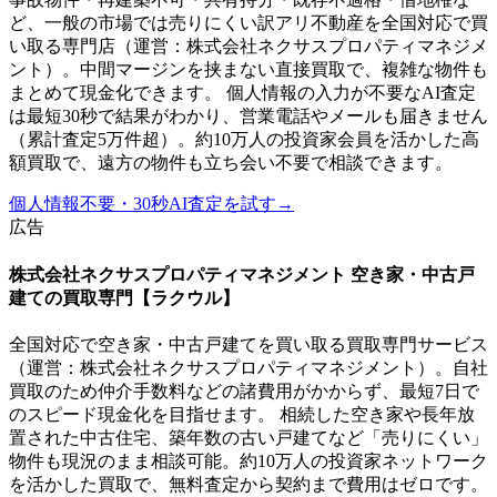
ど、一般の市場では売りにくい訳アリ不動産を全国対応で買
い取る専門店（運営：株式会社ネクサスプロパティマネジメ
ント）。中間マージンを挟まない直接買取で、複雑な物件も
まとめて現金化できます。 個人情報の入力が不要なAI査定
は最短30秒で結果がわかり、営業電話やメールも届きません
（累計査定5万件超）。約10万人の投資家会員を活かした高
額買取で、遠方の物件も立ち会い不要で相談できます。
個人情報不要・30秒AI査定を試す
→
広告
株式会社ネクサスプロパティマネジメント 空き家・中古戸
建ての買取専門【ラクウル】
全国対応で空き家・中古戸建てを買い取る買取専門サービス
（運営：株式会社ネクサスプロパティマネジメント）。自社
買取のため仲介手数料などの諸費用がかからず、最短7日で
のスピード現金化を目指せます。 相続した空き家や長年放
置された中古住宅、築年数の古い戸建てなど「売りにくい」
物件も現況のまま相談可能。約10万人の投資家ネットワーク
を活かした買取で、無料査定から契約まで費用はゼロです。