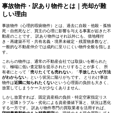
事故物件・訳あり物件とは｜売却が難
しい理由
事故物件（心理的瑕疵物件）とは、過去に自殺・他殺・孤独
死・自然死など、買主の心理に影響を与える事案が起きた不
動産のことです。 訳あり物件はそれ以外にも、借地権付
き・再建築不可・共有名義・境界未確定・残置物多数など、
一般的な不動産仲介では成約に至りにくい物件全般を指しま
す。
これらの物件は、通常の不動産会社では取扱いを断られた
り、極端に低い査定額を提示されたりすることが多く、 所
有者にとって「
売りたくても売れない
」「
手放したいが方法
がわからない
」という状況に陥りがちです。 とりわけ事故
物件は
近隣に知られたくない
という心理面の負担も大きく、
放置してしまうケースが少なくありません。
しかし放置すれば、固定資産税の負担・特定空家指定リス
ク・近隣トラブル・劣化による資産価値下落と、状況は悪化
する一方です。 訳あり物件専門の買取業者を活用すれば、