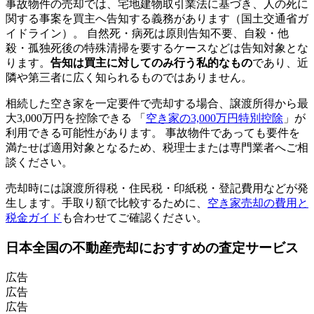
事故物件の売却では、宅地建物取引業法に基づき、人の死に
関する事案を買主へ告知する義務があります（国土交通省ガ
イドライン）。 自然死・病死は原則告知不要、自殺・他
殺・孤独死後の特殊清掃を要するケースなどは告知対象とな
ります。
告知は買主に対してのみ行う私的なもの
であり、近
隣や第三者に広く知られるものではありません。
相続した空き家を一定要件で売却する場合、譲渡所得から最
大3,000万円を控除できる 「
空き家の3,000万円特別控除
」が
利用できる可能性があります。 事故物件であっても要件を
満たせば適用対象となるため、税理士または専門業者へご相
談ください。
売却時には譲渡所得税・住民税・印紙税・登記費用などが発
生します。手取り額で比較するために、
空き家売却の費用と
税金ガイド
も合わせてご確認ください。
日本全国
の不動産売却におすすめの査定サービス
広告
広告
広告