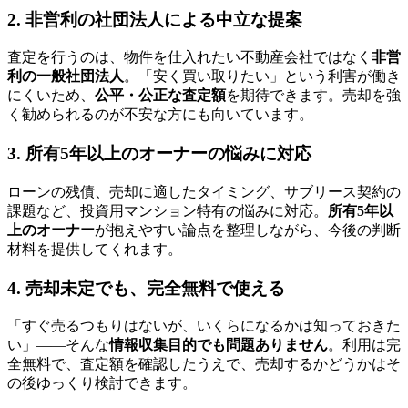
2. 非営利の社団法人による中立な提案
査定を行うのは、物件を仕入れたい不動産会社ではなく
非営
利の一般社団法人
。「安く買い取りたい」という利害が働き
にくいため、
公平・公正な査定額
を期待できます。売却を強
く勧められるのが不安な方にも向いています。
3. 所有5年以上のオーナーの悩みに対応
ローンの残債、売却に適したタイミング、サブリース契約の
課題など、投資用マンション特有の悩みに対応。
所有5年以
上のオーナー
が抱えやすい論点を整理しながら、今後の判断
材料を提供してくれます。
4. 売却未定でも、完全無料で使える
「すぐ売るつもりはないが、いくらになるかは知っておきた
い」——そんな
情報収集目的でも問題ありません
。利用は完
全無料で、査定額を確認したうえで、売却するかどうかはそ
の後ゆっくり検討できます。