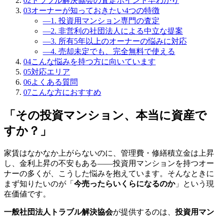
02
トラブル解決協会の査定ポイント早わかり
03
オーナーが知っておきたい4つの特徴
―
1. 投資用マンション専門の査定
―
2. 非営利の社団法人による中立な提案
―
3. 所有5年以上のオーナーの悩みに対応
―
4. 売却未定でも、完全無料で使える
04
こんな悩みを持つ方に向いています
05
対応エリア
06
よくある質問
07
こんな方におすすめ
「その投資マンション、本当に資産で
すか？」
家賃はなかなか上がらないのに、管理費・修繕積立金は上昇
し、金利上昇の不安もある——投資用マンションを持つオー
ナーの多くが、こうした悩みを抱えています。そんなときに
まず知りたいのが「
今売ったらいくらになるのか
」という現
在価値です。
一般社団法人トラブル解決協会
が提供するのは、
投資用マン