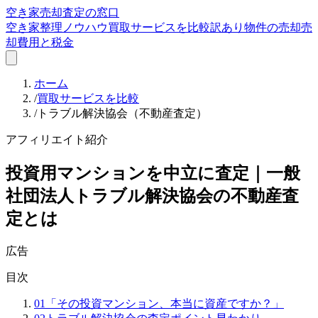
空き家売却査定の窓口
空き家整理ノウハウ
買取サービスを比較
訳あり物件の売却
売
却費用と税金
ホーム
/
買取サービスを比較
/
トラブル解決協会（不動産査定）
アフィリエイト紹介
投資用マンションを中立に査定｜一般
社団法人トラブル解決協会の不動産査
定とは
広告
目次
01
「その投資マンション、本当に資産ですか？」