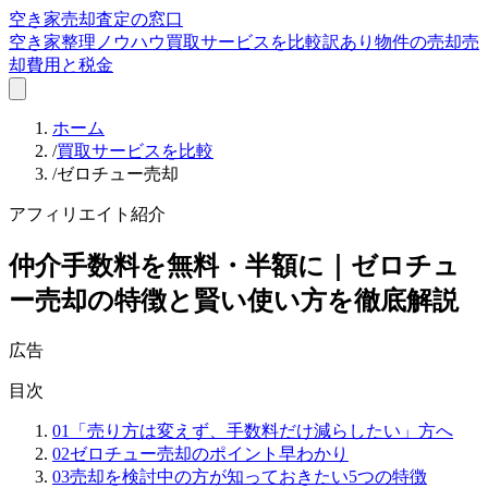
空き家売却査定の窓口
空き家整理ノウハウ
買取サービスを比較
訳あり物件の売却
売
却費用と税金
ホーム
/
買取サービスを比較
/
ゼロチュー売却
アフィリエイト紹介
仲介手数料を無料・半額に｜ゼロチュ
ー売却の特徴と賢い使い方を徹底解説
広告
目次
01
「売り方は変えず、手数料だけ減らしたい」方へ
02
ゼロチュー売却のポイント早わかり
03
売却を検討中の方が知っておきたい5つの特徴