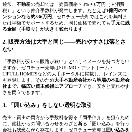
通常、不動産の売却では「売買価格 × 3% + 6万円（＋消費
税）」という仲介手数料が発生します。たとえば
1億円のマ
ンションなら約336万円
。ゼロチュー売却ではこれを無料ま
たは半額でサポートするため、同じ価格で売れても
手元に残
る金額（手取り）が大きく変わります
。
2. 販売方法は大手と同じ——売れやすさは落とさ
ない
「手数料が安い＝販路が狭い」というイメージを持つ方もい
ますが、ゼロチュー売却はSUUMO・アットホーム・
LIFULL HOME'Sなどの大手ポータルに掲載し、レインズに
も登録します。そのため
大手不動産会社から地場の不動産会
社まで、幅広い買主候補にアプローチ
でき、安さと売れやす
さを両立できます。
3. 「囲い込み」をしない透明な取引
売主・買主の両方から手数料を得る「両手仲介」を狙うため
に、他社からの問い合わせをわざと断る「囲い込み」を行う
会社も残念ながら存在します。ゼロチュー売却は
囲い込みを