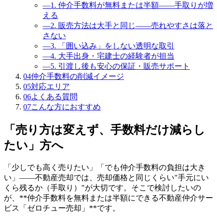
―
1. 仲介手数料が無料または半額——手取りが増
える
―
2. 販売方法は大手と同じ——売れやすさは落と
さない
―
3. 「囲い込み」をしない透明な取引
―
4. 大手出身・宅建士の経験者が担当
―
5. 引渡し後も安心の保証・販売サポート
04
仲介手数料の削減イメージ
05
対応エリア
06
よくある質問
07
こんな方におすすめ
「売り方は変えず、手数料だけ減らし
たい」方へ
「少しでも高く売りたい」「でも仲介手数料の負担は大き
い」——不動産売却では、売却価格と同じくらい"手元にい
くら残るか（手取り）"が大切です。そこで検討したいの
が、**仲介手数料を無料または半額にできる不動産仲介サー
ビス「ゼロチュー売却」**です。