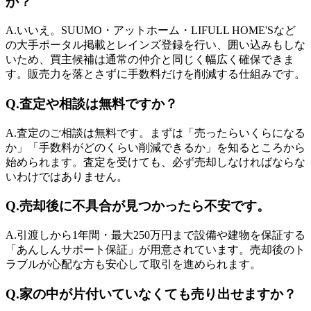
か？
A.
いいえ。SUUMO・アットホーム・LIFULL HOME'Sなど
の大手ポータル掲載とレインズ登録を行い、囲い込みもしな
いため、買主候補は通常の仲介と同じく幅広く確保できま
す。販売力を落とさずに手数料だけを削減する仕組みです。
Q.
査定や相談は無料ですか？
A.
査定のご相談は無料です。まずは「売ったらいくらになる
か」「手数料がどのくらい削減できるか」を知るところから
始められます。査定を受けても、必ず売却しなければならな
いわけではありません。
Q.
売却後に不具合が見つかったら不安です。
A.
引渡しから1年間・最大250万円まで設備や建物を保証する
「あんしんサポート保証」が用意されています。売却後のト
ラブルが心配な方も安心して取引を進められます。
Q.
家の中が片付いていなくても売り出せますか？