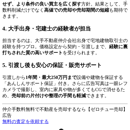
せず、より条件の良い買主を広く探す
方針。結果として、手
数料削減だけでなく
高値での売却や売却期間の短縮
も期待で
きます。
4. 大手出身・宅建士の経験者が担当
担当するのは、大手不動産仲介会社出身で宅地建物取引士の
経験を持つプロ。価格設定から契約・引渡しまで、
経験に裏
打ちされた質の高いサポート
を受けられます。
5. 引渡し後も安心の保証・販売サポート
引渡しから
1年間・最大250万円まで
設備や建物を保証する
「あんしんサポート保証」付き。さらに広告写真は一眼レフ
カメラで撮影し、室内に家具や物が多くてもCGで消せるた
め、
売却前の片付けや整理の手間も軽減
できます。
仲介手数料無料で不動産を売却するなら【ゼロチュー売却】
広告
無料の査定を依頼する